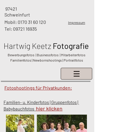
97421
Schweinfurt
Mobil:
0170 31 60 120
Impressum
Tel:
09721 16935
Hartwig
Keetz
Fotografie
Bewerbungsfotos | Businessfotos | Mitarbeiterfotos
Familienfotos | Newbornshootings | Portraitfotos
Fotoshootings für Privatkunden:
Familien- u. Kinderfotos | Gruppenfotos |
hier klicken
Babybauchfotos