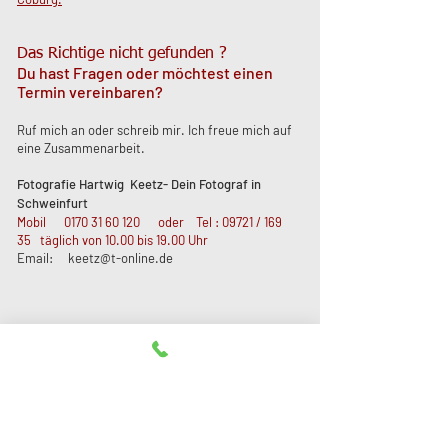
Das Richtige nicht gefunden ?
Du hast Fragen oder möchtest einen
Termin vereinbaren?
Ruf mich an oder schreib mir. Ich freue mich auf
eine Zusammenarbeit.
Fotografie Hartwig Keetz- Dein Fotograf in
Schweinfurt
Mobil
0170 31 60 120
oder Tel : 09721 / 169
35 täglich von 10.00 bis 19.00 Uhr
Email:
keetz@t-online.de
Natürlich. Persönlich. Individuell –
Dein Fotoshooting mit Charakter
Du wünschst dir authentische Fotos, die
deine Persönlichkeit oder besondere
Momente in natürlicher Umgebung einfangen?
Ich fotografiere Menschen von ihrer besten